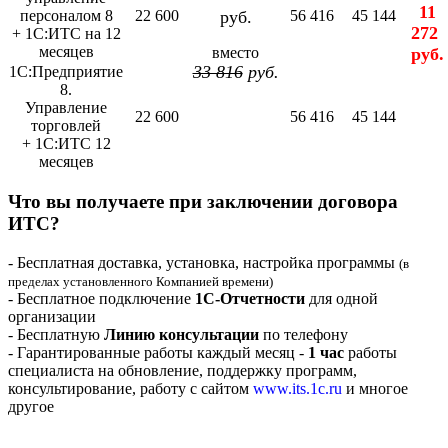
11
персоналом 8
22 600
руб.
56 416
45 144
272
+ 1С:ИТС на 12
месяцев
вместо
руб.
33 816
руб.
1С:Предприятие
8.
Управление
22 600
56 416
45 144
торговлей
+ 1С:ИТС 12
месяцев
Что вы получаете при заключении договора
ИТС?
- Бесплатная доставка, установка, настройка программы
(в
пределах установленного Компанией времени)
- Бесплатное подключение
1С-Отчетности
для одной
организации
- Бесплатную
Линию консультации
по телефону
- Гарантированные работы каждый месяц -
1 час
работы
специалиста на обновление, поддержку программ,
консультирование, работу с сайтом
www.its.1c.ru
и многое
другое