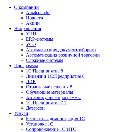
О компании
Альфа-софт
Новости
Акции
Направления
УПП
ERP-системы
УСО
Автоматизация документооборота
Автоматизация розничной торговли
Сложные системы
Программы
1С:Предприятие 8
Лицензии 1С:Предприятие 8
ЛИК
Отраслевые решения 8
Обучающие материалы
Антивирусные программы
1С:Предприятие 7.7
Датареон
Услуги
Бесплатная демонстрация 1С
Установка 1С
Сопровождение 1С:ИТС