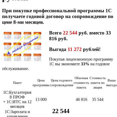
При покупке профессиональной программы 1С
получаете годовой договор на сопровождение по
цене 8-ми месяцев.
Всего
22 544
руб.
вместо 33
816 руб.
Выгода
11 272
рублей!
Покупая лицензионную программу
1С вы экономите
33%
на годовое
обслуживание.
Обычная
Стоимость
Цена
Цена годового
Ваша
Пакет
стоимость
пакета по
программы
сопровождения
выгода
пакета
акции
1С:Бухгалтерия
8 ПРОФ
13 000
46 816
35 544
+ 1С:ИТС на 12
месяцев
22 544
1С:Зарплата и
управление